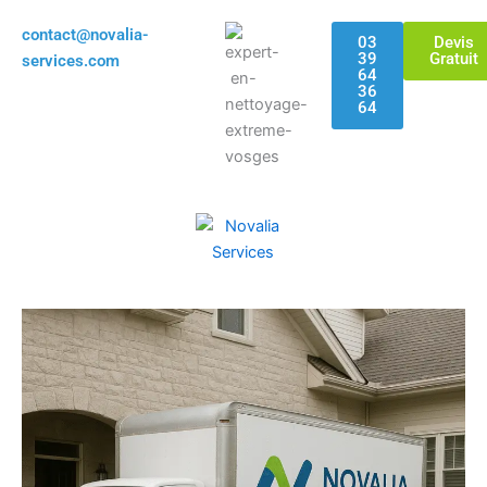
Aller
contact@novalia-
au
03
Devis
39
Gratuit
services.com
contenu
64
36
64