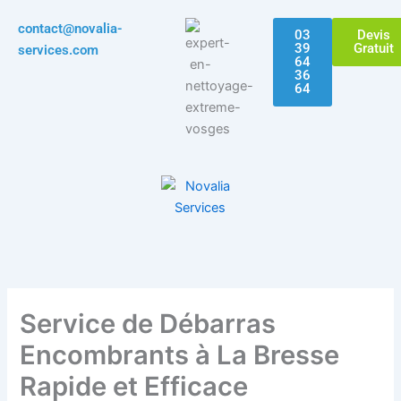
Aller
contact@novalia-
au
03
Devis
39
Gratuit
services.com
contenu
64
36
64
Service de Débarras
Encombrants à La Bresse
Rapide et Efficace