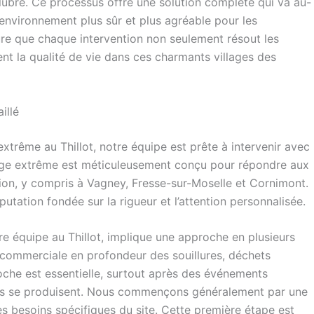
alubre. Ce processus offre une solution complète qui va au-
 environnement plus sûr et plus agréable pour les
t la qualité de vie dans ces charmants villages des
illé
trême au Thillot, notre équipe est prête à intervenir avec
yage extrême est méticuleusement conçu pour répondre aux
gion, y compris à Vagney, Fresse-sur-Moselle et Cornimont.
putation fondée sur la rigueur et l’attention personnalisée.
tre équipe au Thillot, implique une approche en plusieurs
u commerciale en profondeur des souillures, déchets
che est essentielle, surtout après des événements
res se produisent. Nous commençons généralement par une
es besoins spécifiques du site. Cette première étape est