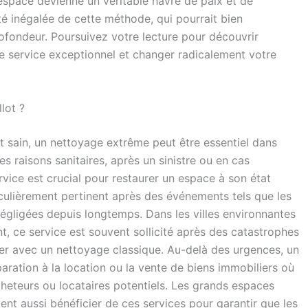
 espace devienne un véritable havre de paix et de
ité inégalée de cette méthode, qui pourrait bien
ofondeur. Poursuivez votre lecture pour découvrir
 service exceptionnel et changer radicalement votre
lot ?
et sain, un nettoyage extrême peut être essentiel dans
es raisons sanitaires, après un sinistre ou en cas
vice est crucial pour restaurer un espace à son état
iculièrement pertinent après des événements tels que les
négligées depuis longtemps. Dans les villes environnantes
t, ce service est souvent sollicité après des catastrophes
miner avec un nettoyage classique. Au-delà des urgences, un
aration à la location ou la vente de biens immobiliers où
cheteurs ou locataires potentiels. Les grands espaces
t aussi bénéficier de ces services pour garantir que les