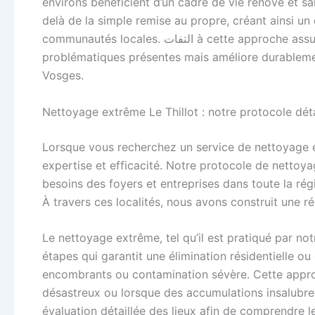
environs bénéficient d’un cadre de vie rénové et s
delà de la simple remise au propre, créant ainsi un
communautés locales. التفات à cette approche assure que chaque intervention non seulement résout les
problématiques présentes mais améliore durablemen
Vosges.
Nettoyage extrême Le Thillot : notre protocole déta
Lorsque vous recherchez un service de nettoyage ex
expertise et efficacité. Notre protocole de netto
besoins des foyers et entreprises dans toute la ré
À travers ces localités, nous avons construit une ré
Le nettoyage extrême, tel qu’il est pratiqué par no
étapes qui garantit une élimination résidentielle o
encombrants ou contamination sévère. Cette appro
désastreux ou lorsque des accumulations insalub
évaluation détaillée des lieux afin de comprendre l