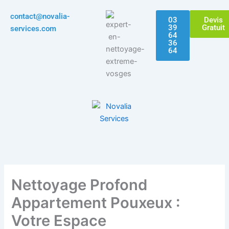
Aller
contact@novalia-
au
03
Devis
39
Gratuit
services.com
contenu
64
36
64
Nettoyage Profond
Appartement Pouxeux :
Votre Espace